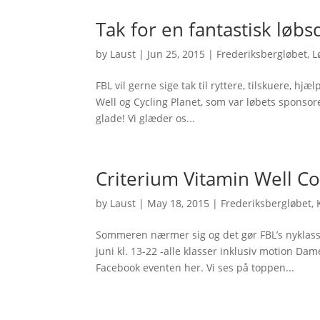
Tak for en fantastisk løbs
by
Laust
|
Jun 25, 2015
|
Frederiksbergløbet
,
L
FBL vil gerne sige tak til ryttere, tilskuere, h
Well og Cycling Planet, som var løbets sponsore
glade! Vi glæder os...
Criterium Vitamin Well 
by
Laust
|
May 18, 2015
|
Frederiksbergløbet
,
Sommeren nærmer sig og det gør FBL’s nyklassi
juni kl. 13-22 -alle klasser inklusiv motion D
Facebook eventen her. Vi ses på toppen...