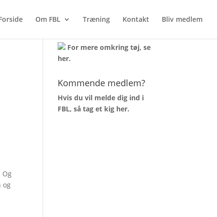
Forside
Om FBL
Træning
Kontakt
Bliv medlem
AKTUELT TØJLAGER
For mere omkring tøj, se
her
.
Kommende medlem?
Hvis du vil melde dig ind i
FBL, så tag et kig
her
.
! Og
n og