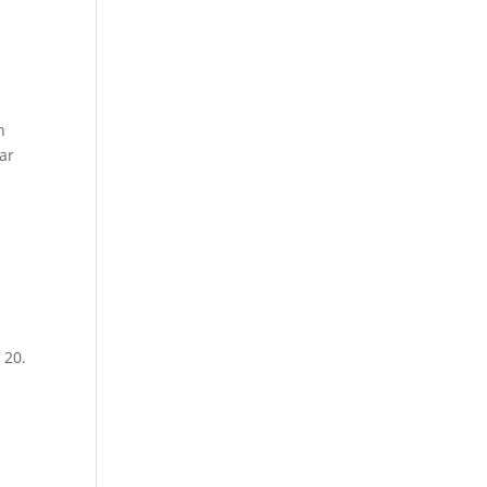
n
var
 20.