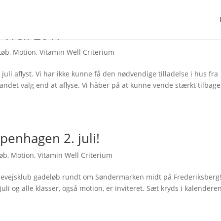
n Well 2017
Løb
,
Motion
,
Vitamin Well Criterium
 juli aflyst. Vi har ikke kunne få den nødvendige tilladelse i hus fra
ndet valg end at aflyse. Vi håber på at kunne vende stærkt tilbage
penhagen 2. juli!
øb
,
Motion
,
Vitamin Well Criterium
ndevejsklub gadeløb rundt om Søndermarken midt på Frederiksberg
juli og alle klasser, også motion, er inviteret. Sæt kryds i kalendere