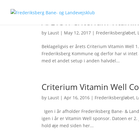
AFLYST: Criterium Vitami
by
Laust
|
May 12, 2017
|
Frederiksbergløbet
,
Beklageligvis er årets Criterium Vitamin Well 1.
Frederiksberg Kommune og derfor har vi intet a
med et andet setup i anden halvdel...
Criterium Vitamin Well Co
by
Laust
|
Apr 16, 2016
|
Frederiksbergløbet
,
L
Igen i år afholder Frederiksberg Bane- & La
igen i år er Vitamin Well sponsor. Datoen er 2. 
hold øje med siden her...