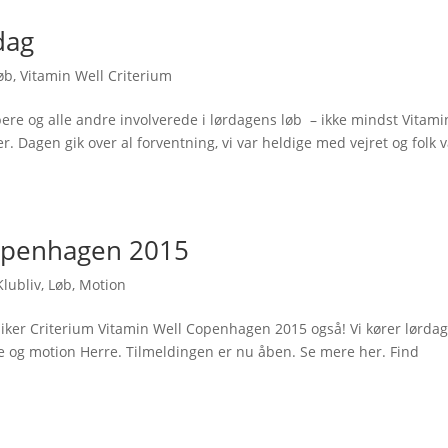
dag
øb
,
Vitamin Well Criterium
jælpere og alle andre involverede i lørdagens løb – ikke mindst Vitami
r. Dagen gik over al forventning, vi var heldige med vejret og folk 
Copenhagen 2015
Klubliv
,
Løb
,
Motion
ker Criterium Vitamin Well Copenhagen 2015 også! Vi kører lørdag
ame og motion Herre. Tilmeldingen er nu åben. Se mere her. Find