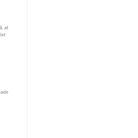
å, at
let
glade