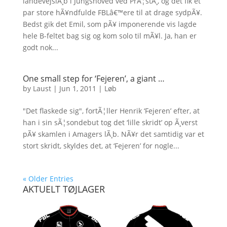
landevejslÃ¸b i Jungshoved ved PrÃ¦stÃ¸, og det fik et
par store hÃ¥ndfulde FBLâ€™ere til at drage sydpÃ¥.
Bedst gik det Emil, som pÃ¥ imponerende vis lagde
hele B-feltet bag sig og kom solo til mÃ¥l. Ja, han er
godt nok...
One small step for ‘Fejeren’, a giant …
by
Laust
|
Jun 1, 2011
|
Løb
"Det flaskede sig", fortÃ¦ller Henrik ‘Fejeren’ efter, at
han i sin sÃ¦sondebut tog det ‘lille skridt’ op Ã¸verst
pÃ¥ skamlen i Amagers lÃ¸b. NÃ¥r det samtidig var et
stort skridt, skyldes det, at ‘Fejeren’ for nogle...
« Older Entries
AKTUELT TØJLAGER