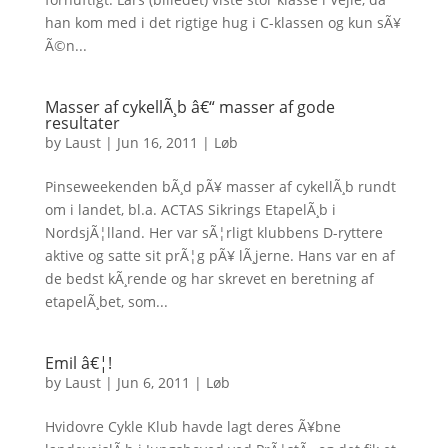
han kom med i det rigtige hug i C-klassen og kun sÃ¥
Ã©n...
Masser af cykellÃ¸b â€“ masser af gode
resultater
by
Laust
|
Jun 16, 2011
|
Løb
Pinseweekenden bÃ¸d pÃ¥ masser af cykellÃ¸b rundt
om i landet, bl.a. ACTAS Sikrings EtapelÃ¸b i
NordsjÃ¦lland. Her var sÃ¦rligt klubbens D-ryttere
aktive og satte sit prÃ¦g pÃ¥ lÃ¸jerne. Hans var en af
de bedst kÃ¸rende og har skrevet en beretning af
etapelÃ¸bet, som...
Emil â€¦!
by
Laust
|
Jun 6, 2011
|
Løb
Hvidovre Cykle Klub havde lagt deres Ã¥bne