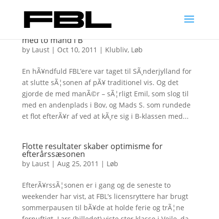
Fornem afslutning pÃ¥ landevejssÃ¦sonen – nu
med to mand i B
by
Laust
|
Oct 10, 2011
|
Klubliv
,
Løb
En hÃ¥ndfuld FBL’ere var taget til SÃ¸nderjylland for
at slutte sÃ¦sonen af pÃ¥ traditionel vis. Og det
gjorde de med manÃ©r – sÃ¦rligt Emil, som slog til
med en andenplads i Bov, og Mads S. som rundede
et flot efterÃ¥r af ved at kÃ¸re sig i B-klassen med...
Flotte resultater skaber optimisme for
efterårssæsonen
by
Laust
|
Aug 25, 2011
|
Løb
EfterÃ¥rssÃ¦sonen er i gang og de seneste to
weekender har vist, at FBL’s licensryttere har brugt
sommerpausen til bÃ¥de at holde ferie og trÃ¦ne
fornuftigt. Lars (billedet) viste stor klasse i Vejle, da