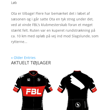
Løb
Ota er tilbage! Flere har bemærket det i løbet af
sæsonen og i går satte Ota en tyk streg under det,
ved at vinde FBL’s klubmesterskab foran et meget
stærkt felt. Ruten var en kuperet rundstrækning på
ca. 10 km med opløb på vej ind mod Slagslunde, som
rytterne...
« Older Entries
AKTUELT TØJLAGER