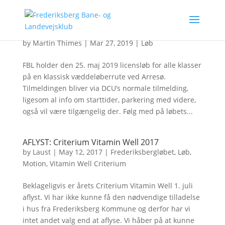
FBL’s Åbne løb 2019
by
Martin Thimes
|
Mar 27, 2019
|
Løb
FBL holder den 25. maj 2019 licensløb for alle klasser
på en klassisk væddeløberrute ved Arresø.
Tilmeldingen bliver via DCU’s normale tilmelding,
ligesom al info om starttider, parkering med videre,
også vil være tilgængelig der. Følg med på løbets...
AFLYST: Criterium Vitamin Well 2017
by
Laust
|
May 12, 2017
|
Frederiksbergløbet
,
Løb
,
Motion
,
Vitamin Well Criterium
Beklageligvis er årets Criterium Vitamin Well 1. juli
aflyst. Vi har ikke kunne få den nødvendige tilladelse
i hus fra Frederiksberg Kommune og derfor har vi
intet andet valg end at aflyse. Vi håber på at kunne