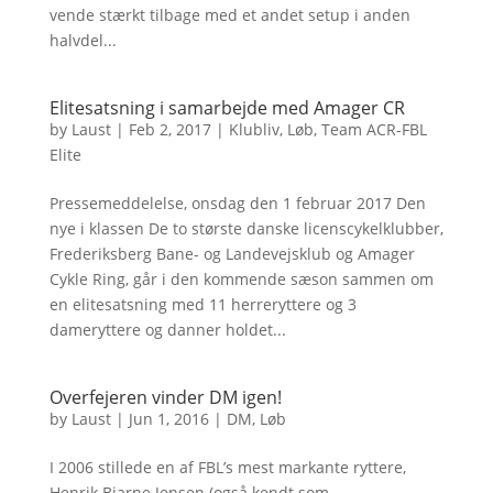
vende stærkt tilbage med et andet setup i anden
halvdel...
Elitesatsning i samarbejde med Amager CR
by
Laust
|
Feb 2, 2017
|
Klubliv
,
Løb
,
Team ACR-FBL
Elite
Pressemeddelelse, onsdag den 1 februar 2017 Den
nye i klassen De to største danske licenscykelklubber,
Frederiksberg Bane- og Landevejsklub og Amager
Cykle Ring, går i den kommende sæson sammen om
en elitesatsning med 11 herreryttere og 3
dameryttere og danner holdet...
Overfejeren vinder DM igen!
by
Laust
|
Jun 1, 2016
|
DM
,
Løb
I 2006 stillede en af FBL’s mest markante ryttere,
Henrik Bjarne Jensen (også kendt som