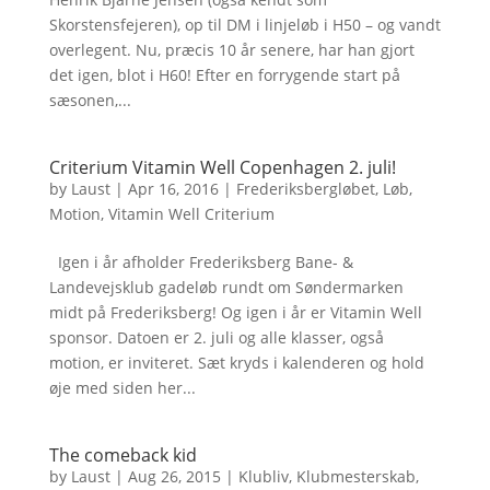
Skorstensfejeren), op til DM i linjeløb i H50 – og vandt
overlegent. Nu, præcis 10 år senere, har han gjort
det igen, blot i H60! Efter en forrygende start på
sæsonen,...
Criterium Vitamin Well Copenhagen 2. juli!
by
Laust
|
Apr 16, 2016
|
Frederiksbergløbet
,
Løb
,
Motion
,
Vitamin Well Criterium
Igen i år afholder Frederiksberg Bane- &
Landevejsklub gadeløb rundt om Søndermarken
midt på Frederiksberg! Og igen i år er Vitamin Well
sponsor. Datoen er 2. juli og alle klasser, også
motion, er inviteret. Sæt kryds i kalenderen og hold
øje med siden her...
The comeback kid
by
Laust
|
Aug 26, 2015
|
Klubliv
,
Klubmesterskab
,