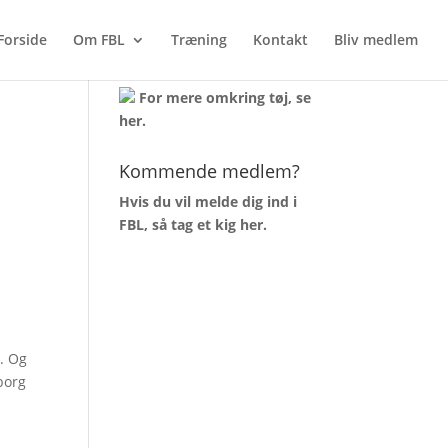
Forside
Om FBL
Træning
Kontakt
Bliv medlem
AKTUELT TØJLAGER
For mere omkring tøj, se
her
.
Kommende medlem?
Hvis du vil melde dig ind i
FBL, så tag et kig
her
.
n. Og
yborg