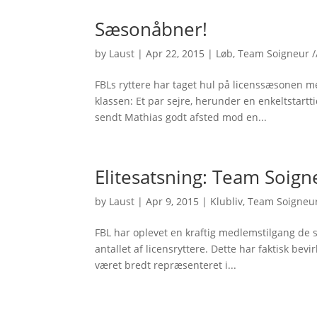
Sæsonåbner!
by
Laust
|
Apr 22, 2015
|
Løb
,
Team Soigneur /
FBLs ryttere har taget hul på licenssæsonen m
klassen: Et par sejre, herunder en enkeltstartti
sendt Mathias godt afsted mod en...
Elitesatsning: Team Soigne
by
Laust
|
Apr 9, 2015
|
Klubliv
,
Team Soigneur
FBL har oplevet en kraftig medlemstilgang de se
antallet af licensryttere. Dette har faktisk bev
været bredt repræsenteret i...