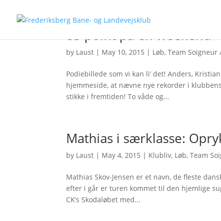
85 point på én weekend
by
Laust
|
May 10, 2015
|
Løb
,
Team Soigneur /
Podiebillede som vi kan li’ det! Anders, Kristia
hjemmeside, at nævne nye rekorder i klubbens
stikke i fremtiden! To våde og...
Mathias i særklasse: Opryk
by
Laust
|
May 4, 2015
|
Klubliv
,
Løb
,
Team Soi
Mathias Skov-Jensen er et navn, de fleste dans
efter i går er turen kommet til den hjemlige sup
CK’s Skodaløbet med...