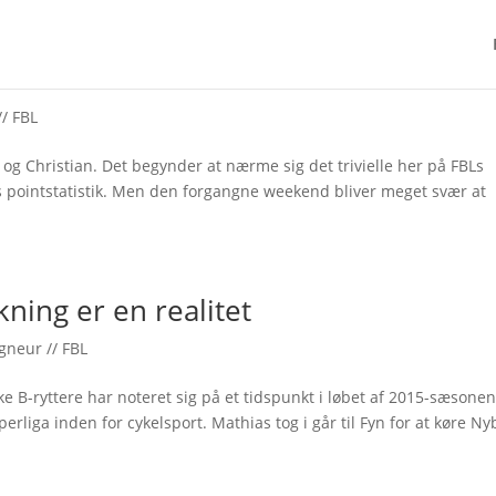
/ FBL
n og Christian. Det begynder at nærme sig det trivielle her på FBLs
 pointstatistik. Men den forgangne weekend bliver meget svær at
ning er en realitet
gneur // FBL
ke B-ryttere har noteret sig på et tidspunkt i løbet af 2015-sæsone
erliga inden for cykelsport. Mathias tog i går til Fyn for at køre N