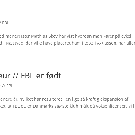
/ FBL
ed manér! Især Mathias Skov har vist hvordan man kører på cykel i
d i Næstved, der ville have placeret ham i top3 i A-klassen, har all
ur // FBL er født
 // FBL
nere år, hvilket har resulteret i en lige så kraftig ekspansion af
irket, at FBL pt. er Danmarks største klub målt på voksenlicenser. Vi 