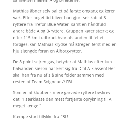
samkørsel mellem A og B-felterne.
Mathias åbner selv ballet på første omgang og kører
væk. Efter noget tid bliver han gjort selskab af 3
ryttere fra Trefor-Blue Water samt en håndfuld
andre både A og B-ryttere. Gruppen kører stærkt og
efter 115 km i udbrud, hvor afstanden til feltet
forøges, kan Mathias krydse målstregen først med en
hjulslængde foran en Ålborg-rytter.
De 8 point sejren gav, betyder at Mathias efter kun
halvanden sæson har kørt sig fra D til A-klassen! Her
skal han fra nu af slå sine folder sammen med
resten af Team Soigneur // FBL.
Som en af klubbens mere garvede ryttere beskrev
det: “I særklasse den mest fortjente oprykning til A
meget længe.”
Kæmpe stort tillykke fra FBL!