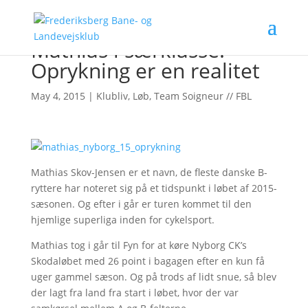
Mathias i særklasse:
Oprykning er en realitet
May 4, 2015
|
Klubliv
,
Løb
,
Team Soigneur // FBL
Mathias Skov-Jensen er et navn, de fleste danske B-
ryttere har noteret sig på et tidspunkt i løbet af 2015-
sæsonen. Og efter i går er turen kommet til den
hjemlige superliga inden for cykelsport.
Mathias tog i går til Fyn for at køre Nyborg CK’s
Skodaløbet med 26 point i bagagen efter en kun få
uger gammel sæson. Og på trods af lidt snue, så blev
der lagt fra land fra start i løbet, hvor der var