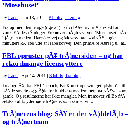
‘Mosehuset’
by
Laust
|
Jun 13, 2011
|
Klubliv
,
Træning
Fra og med denne uge (uge 24) har vi fÃ¥et nyt mÃ¸dested for
vores FÃ¦llestrÃ¦ninger. Fremover mÃ¸des vi ved ‘Mosehuset’ pÃ¥
hjÃ¸rnet mellem Hareskovvej og Mosesvinget – altsÃ¥ nogle
minutters kÃ¸rsel ude af Hareskovvej. Den primÃ¦re Ã¥rsag til, at...
FBL opruster pÃ¥ trÃ¦nersiden – og har
rekordmange licensryttere
by
Laust
|
Apr 14, 2011
|
Klubliv
,
Træning
I mange Ã¥r har FBL’s coach, Bo Kamstrup, svunget ‘pisken’ – til
bÃ¥de smerte og glÃ¦de for klubbens medlemmer, nye sÃ¥vel som
gamle. Og resultaterne har ikke manglet. Men fremover vil Bo fÃ¥
selskab af to yderligere trÃ¦nere, som samlet vil...
TrÃ¦nerens blog: SÃ¥ er der vÃ¦ddelÃ¸b –
og trÃ¦nerteam