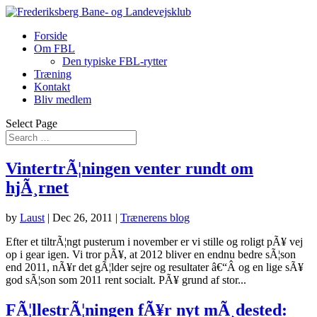
Forside
Om FBL
Den typiske FBL-rytter
Træning
Kontakt
Bliv medlem
Select Page
VintertrÃ¦ningen venter rundt om
hjÃ¸rnet
by
Laust
|
Dec 26, 2011
|
Trænerens blog
Efter et tiltrÃ¦ngt pusterum i november er vi stille og roligt pÃ¥ vej
op i gear igen. Vi tror pÃ¥, at 2012 bliver en endnu bedre sÃ¦son
end 2011, nÃ¥r det gÃ¦lder sejre og resultater â€“Â og en lige sÃ¥
god sÃ¦son som 2011 rent socialt. PÃ¥ grund af stor...
FÃ¦llestrÃ¦ningen fÃ¥r nyt mÃ¸dested: