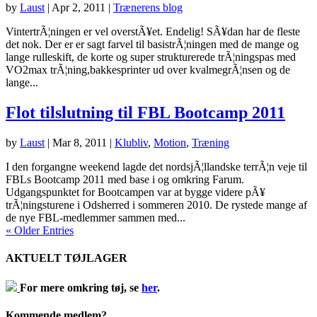
by
Laust
|
Apr 2, 2011
|
Trænerens blog
VintertrÃ¦ningen er vel overstÃ¥et. Endelig! SÃ¥dan har de fleste
det nok. Der er er sagt farvel til basistrÃ¦ningen med de mange og
lange rulleskift, de korte og super strukturerede trÃ¦ningspas med
VO2max trÃ¦ning,bakkesprinter ud over kvalmegrÃ¦nsen og de
lange...
Flot tilslutning til FBL Bootcamp 2011
by
Laust
|
Mar 8, 2011
|
Klubliv
,
Motion
,
Træning
I den forgangne weekend lagde det nordsjÃ¦llandske terrÃ¦n veje til
FBLs Bootcamp 2011 med base i og omkring Farum.
Udgangspunktet for Bootcampen var at bygge videre pÃ¥
trÃ¦ningsturene i Odsherred i sommeren 2010. De rystede mange af
de nye FBL-medlemmer sammen med...
« Older Entries
AKTUELT TØJLAGER
For mere omkring tøj, se
her
.
Kommende medlem?