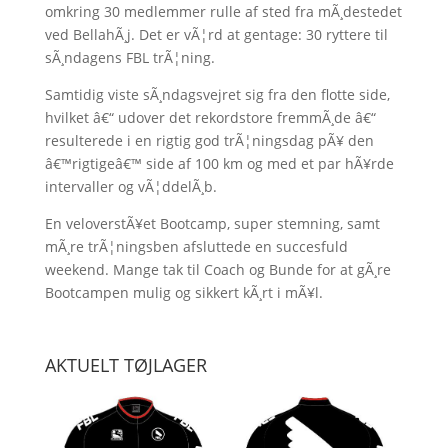
omkring 30 medlemmer rulle af sted fra mÃ¸destedet
ved BellahÃ¸j. Det er vÃ¦rd at gentage: 30 ryttere til
sÃ¸ndagens FBL trÃ¦ning.
Samtidig viste sÃ¸ndagsvejret sig fra den flotte side,
hvilket â€“ udover det rekordstore fremmÃ¸de â€“
resulterede i en rigtig god trÃ¦ningsdag pÃ¥ den
â€™rigtigeâ€™ side af 100 km og med et par hÃ¥rde
intervaller og vÃ¦ddelÃ¸b.
En veloverstÃ¥et Bootcamp, super stemning, samt
mÃ¸re trÃ¦ningsben afsluttede en succesfuld
weekend. Mange tak til Coach og Bunde for at gÃ¸re
Bootcampen mulig og sikkert kÃ¸rt i mÃ¥l.
AKTUELT TØJLAGER