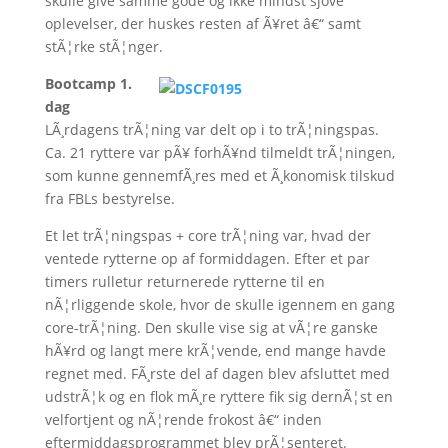
skulle give samme gode og ikke mindst sjove
oplevelser, der huskes resten af Ã¥ret â€“ samt
stÃ¦rke stÃ¦nger.
Bootcamp 1.
dag
LÃ¸rdagens trÃ¦ning var delt op i to trÃ¦ningspas.
Ca. 21 ryttere var pÃ¥ forhÃ¥nd tilmeldt trÃ¦ningen,
som kunne gennemfÃ¸res med et Ã¸konomisk tilskud
fra FBLs bestyrelse.
Et let trÃ¦ningspas + core trÃ¦ning var, hvad der
ventede rytterne op af formiddagen. Efter et par
timers rulletur returnerede rytterne til en
nÃ¦rliggende skole, hvor de skulle igennem en gang
core-trÃ¦ning. Den skulle vise sig at vÃ¦re ganske
hÃ¥rd og langt mere krÃ¦vende, end mange havde
regnet med. FÃ¸rste del af dagen blev afsluttet med
udstrÃ¦k og en flok mÃ¸re ryttere fik sig dernÃ¦st en
velfortjent og nÃ¦rende frokost â€“ inden
eftermiddagsprogrammet blev prÃ¦senteret.