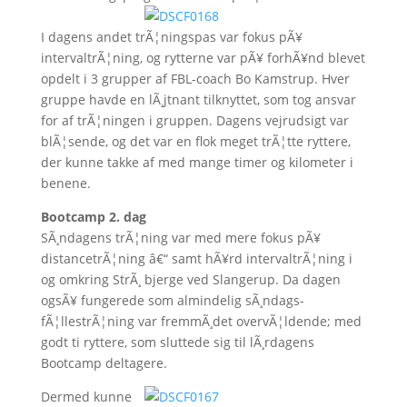
I dagens andet trÃ¦ningspas var fokus pÃ¥
intervaltrÃ¦ning, og rytterne var pÃ¥ forhÃ¥nd blevet
opdelt i 3 grupper af FBL-coach Bo Kamstrup. Hver
gruppe havde en lÃ¸jtnant tilknyttet, som tog ansvar
for af trÃ¦ningen i gruppen. Dagens vejrudsigt var
blÃ¦sende, og det var en flok meget trÃ¦tte ryttere,
der kunne takke af med mange timer og kilometer i
benene.
Bootcamp 2. dag
SÃ¸ndagens trÃ¦ning var med mere fokus pÃ¥
distancetrÃ¦ning â€“ samt hÃ¥rd intervaltrÃ¦ning i
og omkring StrÃ¸ bjerge ved Slangerup. Da dagen
ogsÃ¥ fungerede som almindelig sÃ¸ndags-
fÃ¦llestrÃ¦ning var fremmÃ¸det overvÃ¦ldende; med
godt ti ryttere, som sluttede sig til lÃ¸rdagens
Bootcamp deltagere.
Dermed kunne