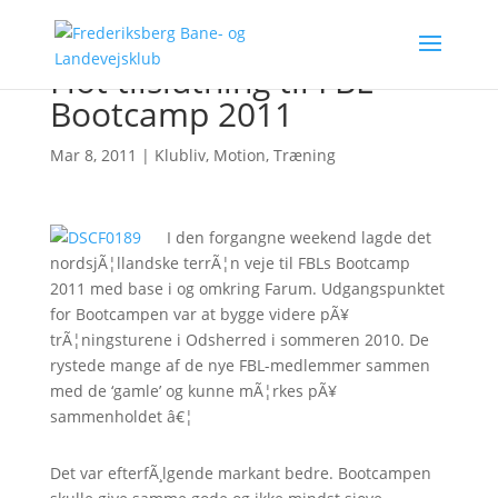
Flot tilslutning til FBL
Bootcamp 2011
Mar 8, 2011
|
Klubliv
,
Motion
,
Træning
I den forgangne weekend lagde det
nordsjÃ¦llandske terrÃ¦n veje til FBLs Bootcamp
2011 med base i og omkring Farum. Udgangspunktet
for Bootcampen var at bygge videre pÃ¥
trÃ¦ningsturene i Odsherred i sommeren 2010. De
rystede mange af de nye FBL-medlemmer sammen
med de ‘gamle’ og kunne mÃ¦rkes pÃ¥
sammenholdet â€¦
Det var efterfÃ¸lgende markant bedre. Bootcampen