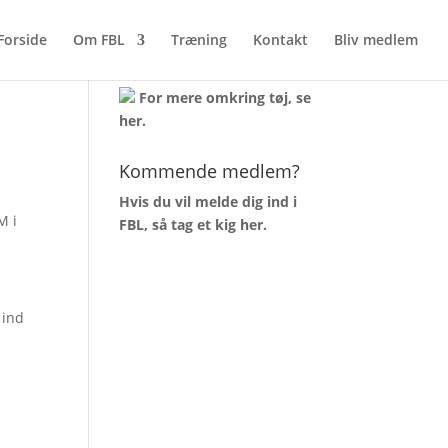
Forside
Om FBL
Træning
Kontakt
Bliv medlem
AKTUELT TØJLAGER
For mere omkring tøj, se
her
.
Kommende medlem?
Hvis du vil melde dig ind i
M i
FBL, så tag et kig
her
.
 ind