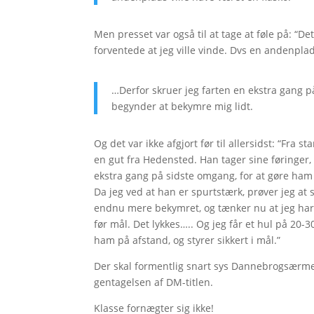
Men presset var også til at tage at føle på: “De
forventede at jeg ville vinde. Dvs en andenplads
…Derfor skruer jeg farten en ekstra gang p
begynder at bekymre mig lidt.
Og det var ikke afgjort før til allersidst: “Fra s
en gut fra Hedensted. Han tager sine føringer
ekstra gang på sidste omgang, for
at gøre ham
Da jeg ved at han er spurtstærk, prøver jeg at 
endnu mere bekymret, og tænker nu at jeg har 
før mål. Det lykkes….. Og jeg får et hul på 20
ham på afstand, og styrer sikkert i mål.”
Der skal formentlig snart sys Dannebrogsærmer
gentagelsen af DM-titlen.
Klasse fornægter sig ikke!