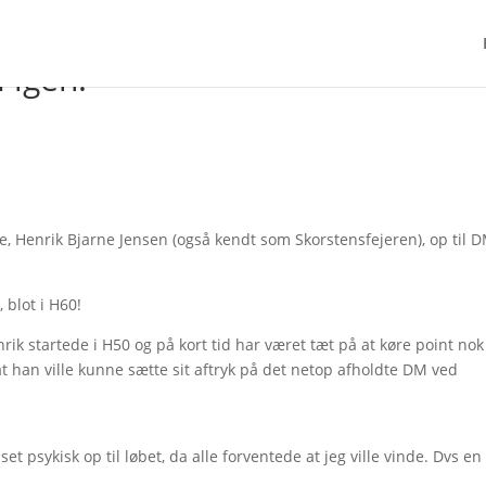
 igen!
re, Henrik Bjarne Jensen (også kendt som Skorstensfejeren), op til D
 blot i H60!
ik startede i H50 og på kort tid har været tæt på at køre point nok
e, at han ville kunne sætte sit aftryk på det netop afholdte DM ved
et psykisk op til løbet, da alle forventede at jeg ville vinde. Dvs en