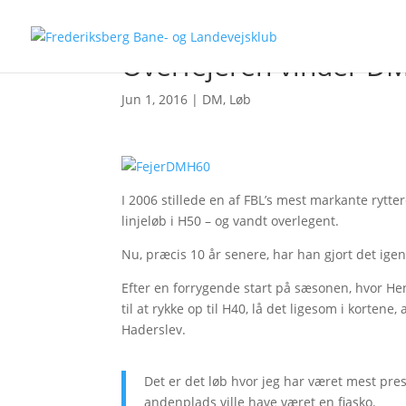
Overfejeren vinder DM
Jun 1, 2016
|
DM
,
Løb
I 2006 stillede en af FBL’s mest markante rytte
linjeløb i H50 – og vandt overlegent.
Nu, præcis 10 år senere, har han gjort det igen,
Efter en forrygende start på sæsonen, hvor Henr
til at rykke op til H40, lå det ligesom i korten
Haderslev.
Det er det løb hvor jeg har været mest press
andenplads ville have været en fiasko.