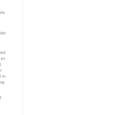
alle
lket
 med
 en
t.
er
0 m.
jeg
d