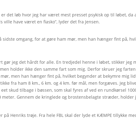
t er det løb hvor jeg har været mest presset psykisk op til løbet, da 
 ville have været en fiasko”, lyder det fra Jensen.
å sidste omgang, for
at gøre ham mør, men han hænger fint på, hvi
tart gør jeg det hårdt for alle. En tredjedel henne i løbet, stikker jeg
, men holder ikke den samme fart som mig. Derfor skruer jeg farten
 mør, men han hænger fint på, hvilket begynder at bekymre mig lid
stikke fra ham 8 km., 6 km. og 4 km. før mål, men forgæves. Jeg bliv
eet skud tilbage i bøssen, som skal fyres af ved en rundkørsel 100
-30 meter. Gennem de kringlede og brostensbelagte stræder, holder 
 på Henriks trøje. Fra hele FBL skal der lyde et KÆMPE tillykke me