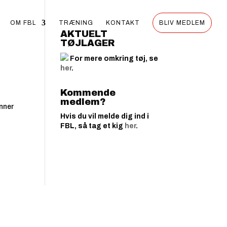
OM FBL
TRÆNING
KONTAKT
BLIV MEDLEM
AKTUELT
TØJLAGER
For mere omkring tøj, se
her
.
Kommende
medlem?
enner
Hvis du vil melde dig ind i
FBL, så tag et kig
her
.