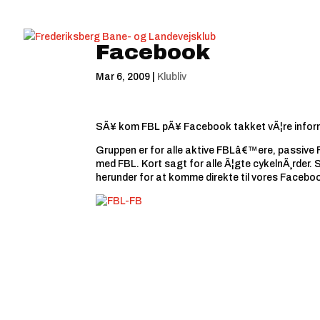
Facebook
Mar 6, 2009
|
Klubliv
SÃ¥ kom FBL pÃ¥ Facebook takket vÃ¦re info
Gruppen er for alle aktive FBLâ€™ere, passive 
med FBL. Kort sagt for alle Ã¦gte cykelnÃ¸rder. SÃ
herunder for at komme direkte til vores Faceboo