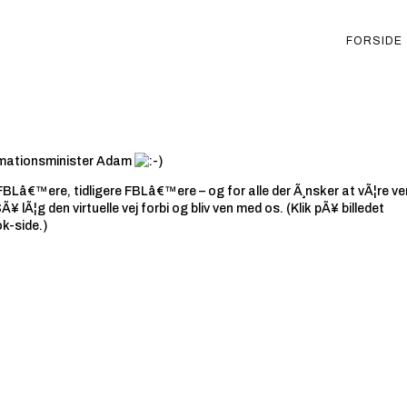
FORSIDE
rmationsminister Adam
FBLâ€™ere, tidligere FBLâ€™ere – og for alle der Ã¸nsker at vÃ¦re v
¥ lÃ¦g den virtuelle vej forbi og bliv ven med os. (Klik pÃ¥ billedet
k-side.)