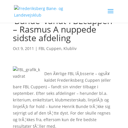
‘Bunde’ vandt FBLcuppen
– Rasmus A nuppede
sidste afdeling
Oct 9, 2011
|
FBL Cuppen
,
Klubliv
Den Ã¥rlige FBL lÃ¸bsserie – ogsÃ¥
kaldet Frederiksberg Cuppen (eller
bare FBL Cuppen) – fandt sin vinder tilbage i
september. Efter seks afdelinger – herunder bl.a.
kriterium, enkeltstart, klubmesterskab, linjelÃ¸b og
linjelÃ¸b for hold – kunne Henrik Bunde trÃ¦kke sig
sejrrigt ud af den tÃ¦tte dyst. For der skulle regnes
og trÃ¦kkes fra, eftersom kun de fire bedste
resultater tÃ¦ller med.