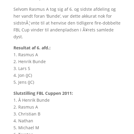
Selvom Rasmus A tog sig af 6. og sidste afdeling og
her vandt foran ‘Bunde’, var dette akkurat nok for
sidstnÃ¦vnte til at henvise den tidligere fire-dobbelte
FBL Cup vinder til andenpladsen i Ã¥rets samlede
dyst.
Resultat af 6. afd.:
1. Rasmus A
2. Henrik Bunde
3. Lars S
4. Jon (JC)
5. Jens (JC)
Slutstilling FBL Cuppen 2011:
1. Â Henrik Bunde
2. Rasmus A
3. Christian B
4. Nathan
5. Michael M