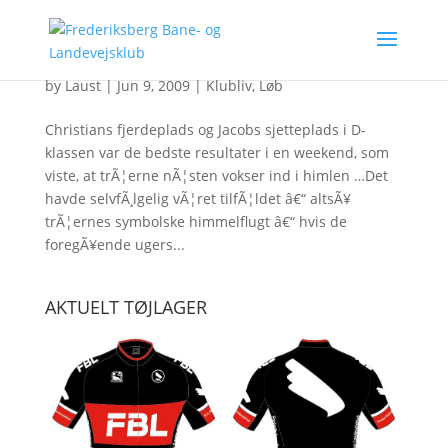
Fjorten mand til start i ABCâ€™s lÃ¸b
by
Laust
|
Jun 9, 2009
|
Klubliv
,
Løb
Christians fjerdeplads og Jacobs sjetteplads i D-
klassen var de bedste resultater i en weekend, som
viste, at trÃ¦erne nÃ¦sten vokser ind i himlen …Det
havde selvfÃ¸lgelig vÃ¦ret tilfÃ¦ldet â€“ altsÃ¥
trÃ¦ernes symbolske himmelflugt â€“ hvis de
foregÃ¥ende ugers...
AKTUELT TØJLAGER