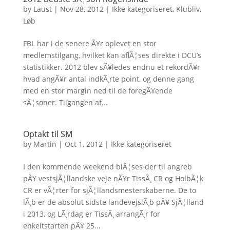
by
Laust
|
Nov 28, 2012
|
Ikke kategoriseret
,
Klubliv
,
Løb
FBL har i de senere Ã¥r oplevet en stor
medlemstilgang, hvilket kan aflÃ¦ses direkte i DCU’s
statistikker. 2012 blev sÃ¥ledes endnu et rekordÃ¥r
hvad angÃ¥r antal indkÃ¸rte point, og denne gang
med en stor margin ned til de foregÃ¥ende
sÃ¦soner. Tilgangen af...
Optakt til SM
by
Martin
|
Oct 1, 2012
|
Ikke kategoriseret
I den kommende weekend blÃ¦ses der til angreb
pÃ¥ vestsjÃ¦llandske veje nÃ¥r TissÃ¸ CR og HolbÃ¦k
CR er vÃ¦rter for sjÃ¦llandsmesterskaberne. De to
lÃ¸b er de absolut sidste landevejslÃ¸b pÃ¥ SjÃ¦lland
i 2013, og LÃ¸rdag er TissÃ¸ arrangÃ¸r for
enkeltstarten pÃ¥ 25...