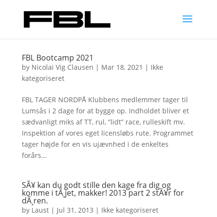
FBL Bootcamp 2021
by
Nicolai Vig Clausen
|
Mar 18, 2021
|
Ikke
kategoriseret
FBL TAGER NORDPÅ Klubbens medlemmer tager til
Lumsås i 2 dage for at bygge op. Indholdet bliver et
sædvanligt miks af TT, rul, ”lidt” race, rulleskift mv.
Inspektion af vores eget licensløbs rute. Programmet
tager højde for en vis ujævnhed i de enkeltes
forårs...
SÃ¥ kan du godt stille den kage fra dig og
komme i tÃ¸jet, makker! 2013 part 2 stÃ¥r for
dÃ¸ren.
by
Laust
|
Jul 31, 2013
|
Ikke kategoriseret