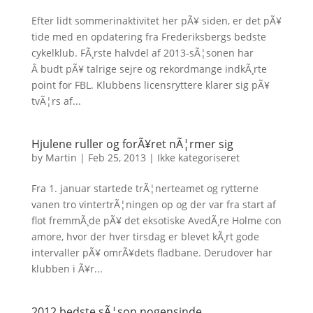
Efter lidt sommerinaktivitet her pÃ¥ siden, er det pÃ¥
tide med en opdatering fra Frederiksbergs bedste
cykelklub. FÃ¸rste halvdel af 2013-sÃ¦sonen har
Â budt pÃ¥ talrige sejre og rekordmange indkÃ¸rte
point for FBL. Klubbens licensryttere klarer sig pÃ¥
tvÃ¦rs af...
Hjulene ruller og forÃ¥ret nÃ¦rmer sig
by
Martin
|
Feb 25, 2013
|
Ikke kategoriseret
Fra 1. januar startede trÃ¦nerteamet og rytterne
vanen tro vintertrÃ¦ningen op og der var fra start af
flot fremmÃ¸de pÃ¥ det eksotiske AvedÃ¸re Holme con
amore, hvor der hver tirsdag er blevet kÃ¸rt gode
intervaller pÃ¥ omrÃ¥dets fladbane. Derudover har
klubben i Ã¥r...
2012 bedste sÃ¦son nogensinde