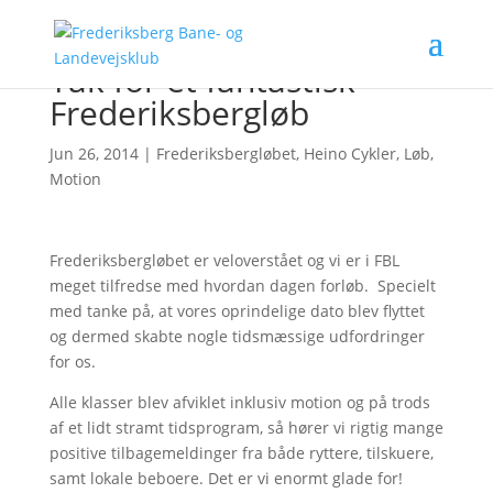
Tak for et fantastisk
Frederiksbergløb
Jun 26, 2014
|
Frederiksbergløbet
,
Heino Cykler
,
Løb
,
Motion
Frederiksbergløbet er veloverstået og vi er i FBL
meget tilfredse med hvordan dagen forløb. Specielt
med tanke på, at vores oprindelige dato blev flyttet
og dermed skabte nogle tidsmæssige udfordringer
for os.
Alle klasser blev afviklet inklusiv motion og på trods
af et lidt stramt tidsprogram, så hører vi rigtig mange
positive tilbagemeldinger fra både ryttere, tilskuere,
samt lokale beboere. Det er vi enormt glade for!