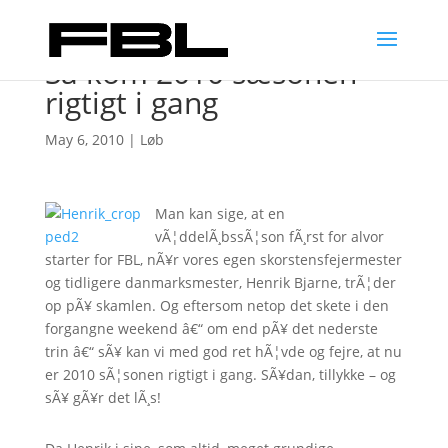
Så kom 2010 sæsonen
rigtigt i gang
May 6, 2010
|
Løb
Man kan sige, at en
vÃ¦ddelÃ¸bssÃ¦son fÃ¸rst for alvor
starter for FBL, nÃ¥r vores egen skorstensfejermester
og tidligere danmarksmester, Henrik Bjarne, trÃ¦der
op pÃ¥ skamlen. Og eftersom netop det skete i den
forgangne weekend â€“ om end pÃ¥ det nederste
trin â€“ sÃ¥ kan vi med god ret hÃ¦vde og fejre, at nu
er 2010 sÃ¦sonen rigtigt i gang. SÃ¥dan, tillykke – og
sÃ¥ gÃ¥r det lÃ¸s!