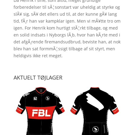
Da Henrik i sine, som altid, meget grundige
forberedelser til sÃ¦sonstart var uheldig at styrke og
slÃ¥ sig, sÃ¥ det ellers ud til, at der kunne gÃ¥ lang
tid, fÃ¸r han var kampklar igen. Men vi mÃ¥tte tro om
igen. For Henrik kom hurtigt stÃ¦rkt tilbage, og med
en solid indsats i Nyborgs lÃ¸b, hvor han kÃ¸rte med i
det afgÃ¸rende firemandsudbrud, beviste han, at nok
blev han sat formmÃ¦ssigt tilbage af sit styrt, men
heldigvis ikke ret meget.
AKTUELT TØJLAGER