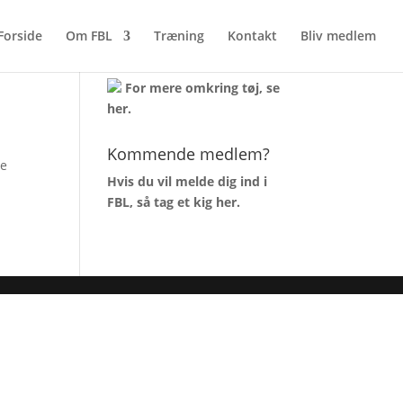
Forside
Om FBL
Træning
Kontakt
Bliv medlem
AKTUELT TØJLAGER
For mere omkring tøj, se
her
.
Kommende medlem?
de
Hvis du vil melde dig ind i
FBL, så tag et kig
her
.