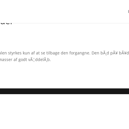
ruer
oralen styrkes kun af at se tilbage den forgangne. Den bÃ¸d pÃ¥ bÃ¥
masser af godt vÃ¦ddelÃ¸b.