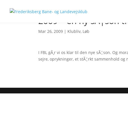
2009 – en ny sÃ¦son t
Mar 26, 2009
|
Klubliv
,
Løb
I FBL gÃ¸r vi os klar til den nye sÃ¦son. Og m
sejre, oprykninger, et stÃ¦rkt sammenhold og 