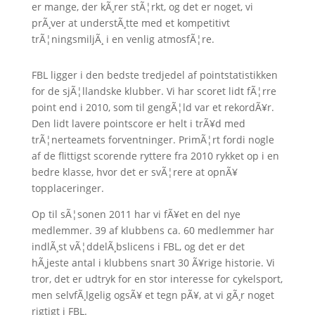
er mange, der kÃ¸rer stÃ¦rkt, og det er noget, vi
prÃ¸ver at understÃ¸tte med et kompetitivt
trÃ¦ningsmiljÃ¸ i en venlig atmosfÃ¦re.
FBL ligger i den bedste tredjedel af pointstatistikken
for de sjÃ¦llandske klubber. Vi har scoret lidt fÃ¦rre
point end i 2010, som til gengÃ¦ld var et rekordÃ¥r.
Den lidt lavere pointscore er helt i trÃ¥d med
trÃ¦nerteamets forventninger. PrimÃ¦rt fordi nogle
af de flittigst scorende ryttere fra 2010 rykket op i en
bedre klasse, hvor det er svÃ¦rere at opnÃ¥
topplaceringer.
Op til sÃ¦sonen 2011 har vi fÃ¥et en del nye
medlemmer. 39 af klubbens ca. 60 medlemmer har
indlÃ¸st vÃ¦ddelÃ¸bslicens i FBL, og det er det
hÃ¸jeste antal i klubbens snart 30 Ã¥rige historie. Vi
tror, det er udtryk for en stor interesse for cykelsport,
men selvfÃ¸lgelig ogsÃ¥ et tegn pÃ¥, at vi gÃ¸r noget
rigtigt i FBL.