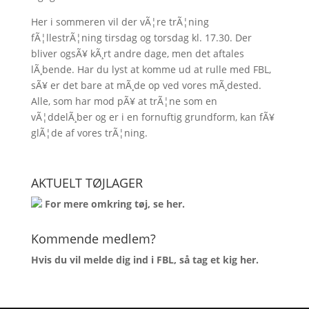
Her i sommeren vil der vÃ¦re trÃ¦ning
fÃ¦llestrÃ¦ning tirsdag og torsdag kl. 17.30. Der
bliver ogsÃ¥ kÃ¸rt andre dage, men det aftales
lÃ¸bende. Har du lyst at komme ud at rulle med FBL,
sÃ¥ er det bare at mÃ¸de op ved vores mÃ¸dested.
Alle, som har mod pÃ¥ at trÃ¦ne som en
vÃ¦ddelÃ¸ber og er i en fornuftig grundform, kan fÃ¥
glÃ¦de af vores trÃ¦ning.
AKTUELT TØJLAGER
For mere omkring tøj, se
her
.
Kommende medlem?
Hvis du vil melde dig ind i FBL, så tag et kig
her
.