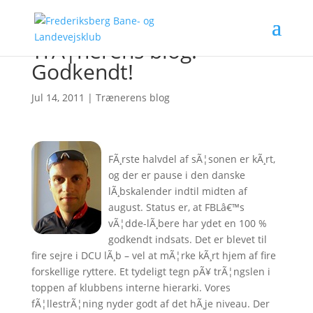
TrÃ¦nerens blog:
Godkendt!
Jul 14, 2011
|
Trænerens blog
FÃ¸rste halvdel af sÃ¦sonen er kÃ¸rt,
og der er pause i den danske
lÃ¸bskalender indtil midten af
august. Status er, at FBLâ€™s
vÃ¦dde-lÃ¸bere har ydet en 100 %
godkendt indsats. Det er blevet til
fire sejre i DCU lÃ¸b – vel at mÃ¦rke kÃ¸rt hjem af fire
forskellige ryttere. Et tydeligt tegn pÃ¥ trÃ¦ngslen i
toppen af klubbens interne hierarki. Vores
fÃ¦llestrÃ¦ning nyder godt af det hÃ¸je niveau. Der