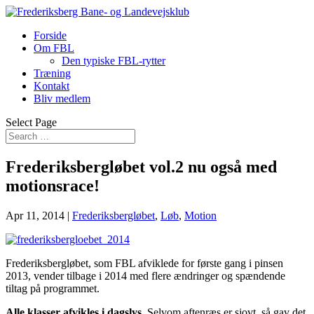
Forside
Om FBL
Den typiske FBL-rytter
Træning
Kontakt
Bliv medlem
Select Page
Frederiksbergløbet vol.2 nu også med
motionsrace!
Apr 11, 2014
|
Frederiksbergløbet
,
Løb
,
Motion
Frederiksbergløbet, som FBL afviklede for første gang i pinsen
2013, vender tilbage i 2014 med flere ændringer og spændende
tiltag på programmet.
Alle klasser afvikles i dagslys.
Selvom aftenræs er sjovt, så gav det