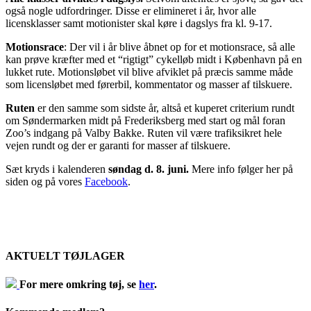
også nogle udfordringer. Disse er elimineret i år, hvor alle
licensklasser samt motionister skal køre i dagslys fra kl. 9-17.
Motionsrace
: Der vil i år blive åbnet op for et motionsrace, så alle
kan prøve kræfter med et “rigtigt” cykelløb midt i København på en
lukket rute. Motionsløbet vil blive afviklet på præcis samme måde
som licensløbet med førerbil, kommentator og masser af tilskuere.
Ruten
er den samme som sidste år, altså et kuperet criterium rundt
om Søndermarken midt på Frederiksberg med start og mål foran
Zoo’s indgang på Valby Bakke. Ruten vil være trafiksikret hele
vejen rundt og der er garanti for masser af tilskuere.
Sæt kryds i kalenderen
søndag d. 8. juni.
Mere info følger her på
siden og på vores
Facebook
.
AKTUELT TØJLAGER
For mere omkring tøj, se
her
.