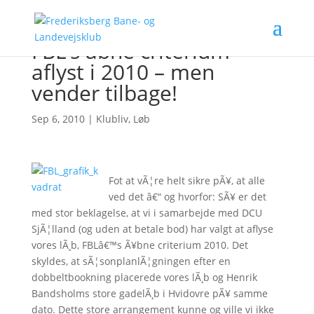
FBL’s åbne criterium
aflyst i 2010 – men
vender tilbage!
Sep 6, 2010
|
Klubliv
,
Løb
Fot at vÃ¦re helt sikre pÃ¥, at alle
ved det â€“ og hvorfor: SÃ¥ er det
med stor beklagelse, at vi i samarbejde med DCU
SjÃ¦lland (og uden at betale bod) har valgt at aflyse
vores lÃ¸b, FBLâ€™s Ã¥bne criterium 2010. Det
skyldes, at sÃ¦sonplanlÃ¦gningen efter en
dobbeltbookning placerede vores lÃ¸b og Henrik
Bandsholms store gadelÃ¸b i Hvidovre pÃ¥ samme
dato. Dette store arrangement kunne og ville vi ikke