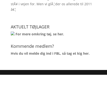
stÃ¥ i vejen for. Men vi glÃ¦der os allerede til 2011
â€¦
AKTUELT TØJLAGER
For mere omkring tøj, se
her
.
Kommende medlem?
Hvis du vil melde dig ind i FBL, så tag et kig
her
.