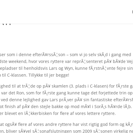
rÃ¥r
ser som i denne efterÃ¥rssÃ¦son – som vi jo selv skÃ¸d i gang med
idste weekend, hvor vores ryttere var reprÃ¦senteret pÃ¥ bÃ¥de Vej
epladser til henholdsvis Lars og Wyn, kunne fÃ¸rstnÃ¦vnte fejre si
til C-klassen. Tillykke til jer begge!
ed til at trÃ¦de op pÃ¥ skamlen (3. plads i C-klasen) for fÃ¸rste 
re var det Ron, som for fÃ¸rste gang kunne tage det forjettede trin o
¥ ved denne lejlighed gav Lars prÃ¸ver pÃ¥ sin fantastiske efterÃ¥r
ot finish af pÃ¥ den stejle bakke op mod mÃ¥l i SorÃ¸s hÃ¥rde lÃ¸b.
 blevet en lÃ¦kkerbisken for flere af vores lettere ryttere.
ogsÃ¥ flere af vores andre ryttere har vist rigtig god form og kÃ¸r
sen, bliver sÃ¥vel sÃ¦sonafslutningen som 2009 sÃ¦sonen virkelig n