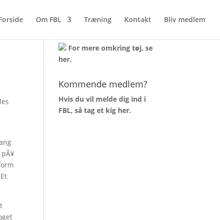
Forside
Om FBL
Træning
Kontakt
Bliv medlem
AKTUELT TØJLAGER
For mere omkring tøj, se
her
.
Kommende medlem?
Hvis du vil melde dig ind i
les
FBL, så tag et kig
her
.
n
gang
p pÃ¥
sform
 Et
t
oget