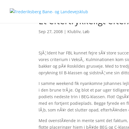
Et eftertrykkeligt efte
Sep 27, 2008
|
Klubliv
,
Løb
SjÃ¦ldent har FBL kunnet fejre sÃ¥ store succe
vores criterium i VeksÃ¸. Kulminationen kom s
bakker og pÃ¥ Roskildes grusveje. Med to tredj
oprykning til B-klassen og sidstnÃ¦vne sin ditto 
I samme weekend fik nyankomne Johannes lejligh
i den brune trÃ¸je. Og blot et par uger tidlige
podiets nedeste trin i BEG-klassen. Flot! OgsÃ
med en fortjent podieplads. Begge fyrede en fl
lÃ¸b, som nÃ¥r det slutter opad, efterhÃ¥nden er
Med ovenstÃ¥ende in mente samt det faktum, at 
flotte placeringer hjem i bÃ¥de BEG og C-klas