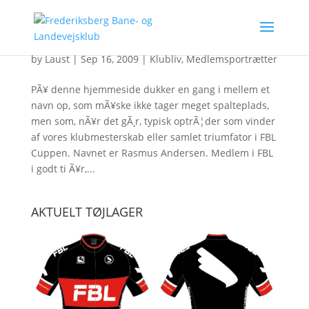
En rytter af ganske sÃ¦rlig stÃ¸bning
by
Laust
|
Sep 16, 2009
|
Klubliv
,
Medlemsportrætter
PÃ¥ denne hjemmeside dukker en gang i mellem et
navn op, som mÃ¥ske ikke tager meget spalteplads,
men som, nÃ¥r det gÃ¸r, typisk optrÃ¦der som vinder
af vores klubmesterskab eller samlet triumfator i FBL
Cuppen. Navnet er Rasmus Andersen. Medlem i FBL
i godt ti Ã¥r,...
AKTUELT TØJLAGER