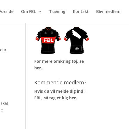
Forside
Om FBL
Træning
Kontakt
Bliv medlem
AKTUELT TØJLAGER
our.
For mere omkring tøj, se
her
.
Kommende medlem?
Hvis du vil melde dig ind i
FBL, så tag et kig
her
.
 skal
pe