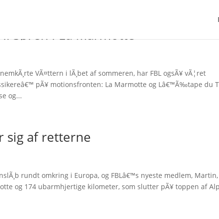
 I: Søren i La Marmotte
emkÃ¸rte VÃ¤ttern i lÃ¸bet af sommeren, har FBL ogsÃ¥ vÃ¦ret
lassikereâ€™ pÃ¥ motionsfronten: La Marmotte og Lâ€™Ã‰tape du T
e og...
r sig af retterne
slÃ¸b rundt omkring i Europa, og FBLâ€™s nyeste medlem, Martin,
motte og 174 ubarmhjertige kilometer, som slutter pÃ¥ toppen af Al