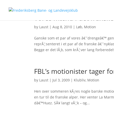
Vores mænd i det franske
by
Laust
|
Aug 8, 2010
|
Løb
,
Motion
Ganske som et par af vores â€˜drengeâ€™ genn
reprÃ¦senteret i et par af de franske â€˜nyk
Begge er det lÃ¸b, som krÃ¦ver lang forberedels
FBL’s motionister tager fo
by
Laust
|
Jul 3, 2009
|
Klubliv
,
Motion
Hen over sommeren kÃ¸res nogle barske motion
en tur til de franske alper. Her venter La Mar
dâ€™Huez. SÃ¥ langt vÃ¦k – og...