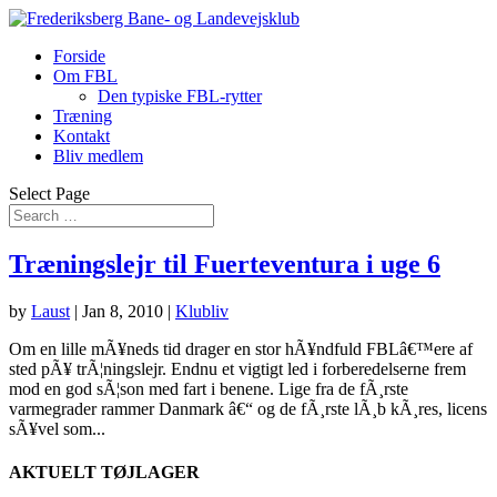
Forside
Om FBL
Den typiske FBL-rytter
Træning
Kontakt
Bliv medlem
Select Page
Træningslejr til Fuerteventura i uge 6
by
Laust
|
Jan 8, 2010
|
Klubliv
Om en lille mÃ¥neds tid drager en stor hÃ¥ndfuld FBLâ€™ere af
sted pÃ¥ trÃ¦ningslejr. Endnu et vigtigt led i forberedelserne frem
mod en god sÃ¦son med fart i benene. Lige fra de fÃ¸rste
varmegrader rammer Danmark â€“ og de fÃ¸rste lÃ¸b kÃ¸res, licens
sÃ¥vel som...
AKTUELT TØJLAGER