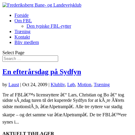
Forside
Om FBL
Den typiske FBL-rytter
Træning
Kontakt
Bliv medlem
Select Page
En efterårsdag på Sydfyn
by
Laust
|
Oct 24, 2009
|
Klubliv
,
Løb
,
Motion
,
Træning
Tre af FBLâ€™s licensryttere â€“ Lars, Christian og Bo â€“ tog
sidste sÃ¸ndag turen til det kuperede Sydfyn for at kÃ¸re Ã¥rets
sidste motionslÃ¸b, â€œAlpetrampâ€. Alle tre ryttere var stadig
skarpe – og det samme var â€œAlpetrampâ€. De tre FBLâ€™ere
synes i...
AKTUELT TØJLAGER