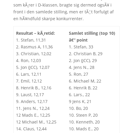
som kÃ¸rer i D-klassen, bragte sig dermed ogsÃ¥ i
front i den samlede stilling, men er tÃ¦t forfulgt af
en hÃ¥ndfuld skarpe konkurrenter.
Resultat – kÃ¸retid:
Samlet stilling (top 10)
1. Stefan, 11,31
â€“ point
2. Rasmus A, 11,36
1. Stefan, 33
3. Christian, 12,02
2. Christian B, 29
4. Ron, 12,03
2. Jon (JCC), 29
5. Jon (JCC), 12,07
4. Jens N., 28
6. Lars, 12,11
5. Ron, 27
7. Emil, 12,12
6. Michael M, 22
8. Henrik B., 12,16
6. Henrik B, 22
9. Laust, 12,17
6. Lars., 22
9. Anders, 12,17
9 Jens K, 21
11. Jens N., 12,24
10. Bo, 20
12 Mads E., 12,25
10. Steen P, 20
12 Michael M., 12,25
10. Kenneth, 20
14. Claus, 12,44
10. Mads E., 20