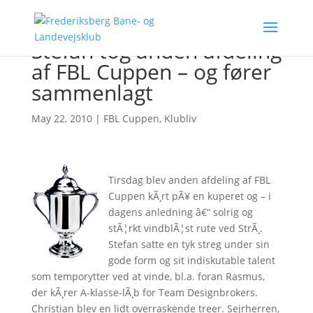
Stefan tog anden afdeling
af FBL Cuppen – og fører
sammenlagt
May 22, 2010
|
FBL Cuppen
,
Klubliv
Tirsdag blev anden afdeling af FBL
Cuppen kÃ¸rt pÃ¥ en kuperet og – i
dagens anledning â€“ solrig og
stÃ¦rkt vindblÃ¦st rute ved StrÃ¸.
Stefan satte en tyk streg under sin
gode form og sit indiskutable talent
som temporytter ved at vinde, bl.a. foran Rasmus,
der kÃ¸rer A-klasse-lÃ¸b for Team Designbrokers.
Christian blev en lidt overraskende treer. Sejrherren,