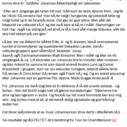
kunne blive fri”, fortÃ¦ller Johannes Ã¥benhjertigt om oplevelsen.
“Efter de ti omgange gik farten lidt ned. SÃ¥ kom de store stjerner frem. Jeg fik
fat i Nicki SÃ¸rensens hjul. Han kÃ¸rte roligt i svingende og lukkedeÂ stille og
roligt hullet op til de forankÃ¸rende. Det gav en god rytme. Men pÃ¥ det
tidspunkt var udbrudet kÃ¸rt, og det varÂ bare at kÃ¸re i mÃ¥l. Stemningen var
helt i top. JegÂ har aldrig prÃ¸vet at kÃ¸re lÃ¸b med sÃ¥ mange tilskuere, sÃ¥ det
skal helt sikkert prÃ¸ves igen.”
LÃ¸bet, der var Ã¥bent for bÃ¥de Elite, A- og B-klassen, blevÂ overraskende
vundet af juniorrytteren og supertalentet Sebastian Lander, somÂ i
udbrydergruppens spurt sÃ¥mÃ¦nd ‘baskede’ Jonas
AaenÂ ogÂ Danmarksmesteren Matti Breschel. Men i mÃ¥l og efter de 40
omgangeÂ Ã¡ ca. 1,8 kilometer var Johannes blot to minutter efter vinderen –
og blev noteret for samme tid som blandt andreÂ Anders Lund og Daniel
Kreutzfeldt. I gruppen, som var syv sekunder hurtigere, befandt bÃ¥de Nicki
SÃ¸rensen,Â Chris Anker SÃ¸rensen ogÂ Frank HÃ¸j sig. Og en enkelt placering
efter Johannes sad en gammel FBL-stjerne, Mads Bugge AndersenÂ .Â
For Johannes var derÂ dog ikke tid til refleksion.Â IÂ det uvante selskab – og
tempo – blev det blot til nogle helt nÃ¸gterne konstateringer: “Stjernerne har
ame og ben ligesom vi andre. Og NickiÂ har lidt mere trimmede ben end mig
selv. Jeg syntes mest af alt, at det bareÂ skÃ¦g og ballade og god trÃ¦ning”,
slutter han.
Det bliver spÃ¦ndende at se, hvad Johannes kan drive det til i efterÃ¥rets lÃ¸b.
Se resultatet og lÃ¦s FELTET.dk’s beretning fra Tour de Charlottenlund
her
.