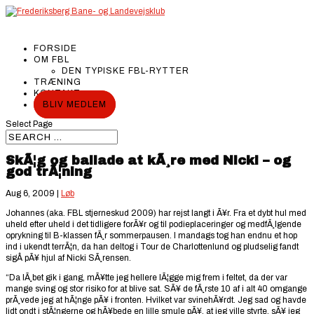
FORSIDE
OM FBL
DEN TYPISKE FBL-RYTTER
TRÆNING
KONTAKT
BLIV MEDLEM
Select Page
SkÃ¦g og ballade at kÃ¸re med Nicki – og
god trÃ¦ning
Aug 6, 2009
|
Løb
Johannes (aka. FBL stjerneskud 2009) har rejst langt i Ã¥r. Fra et dybt hul med
uheld efter uheld i det tidligere forÃ¥r og til podieplaceringer og medfÃ¸lgende
oprykning til B-klassen fÃ¸r sommerpausen. I mandags tog han endnu et hop
ind i ukendt terrÃ¦n, da han deltog i Tour de Charlottenlund og pludselig fandt
sigÂ pÃ¥ hjul af Nicki SÃ¸rensen.
“Da lÃ¸bet gik i gang, mÃ¥tte jeg hellere lÃ¦gge mig frem i feltet, da der var
mange sving og stor risiko for at blive sat. SÃ¥ de fÃ¸rste 10 af i alt 40 omgange
prÃ¸vede jeg at hÃ¦nge pÃ¥ i fronten. Hvilket var svinehÃ¥rdt. Jeg sad og havde
lidt ondt i stÃ¦ngerne og hÃ¥bede en lille smule pÃ¥, at jeg ville styrte, sÃ¥ jeg