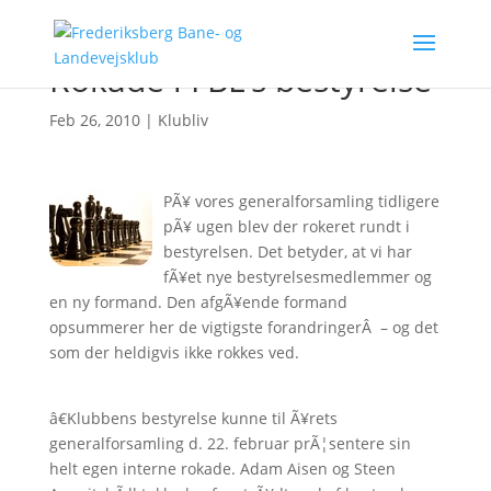
Rokade i FBL’s bestyrelse
Feb 26, 2010
|
Klubliv
PÃ¥ vores generalforsamling tidligere
pÃ¥ ugen blev der rokeret rundt i
bestyrelsen. Det betyder, at vi har
fÃ¥et nye bestyrelsesmedlemmer og
en ny formand. Den afgÃ¥ende formand
opsummerer her de vigtigste forandringerÂ – og det
som der heldigvis ikke rokkes ved.
â€Klubbens bestyrelse kunne til Ã¥rets
generalforsamling d. 22. februar prÃ¦sentere sin
helt egen interne rokade. Adam Aisen og Steen