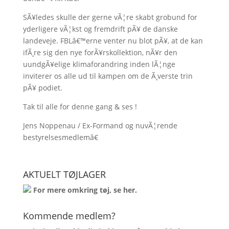
SÃ¥ledes skulle der gerne vÃ¦re skabt grobund for
yderligere vÃ¦kst og fremdrift pÃ¥ de danske
landeveje. FBLâ€™erne venter nu blot pÃ¥, at de kan
ifÃ¸re sig den nye forÃ¥rskollektion, nÃ¥r den
uundgÃ¥elige klimaforandring inden lÃ¦nge
inviterer os alle ud til kampen om de Ã¸verste trin
pÃ¥ podiet.
Tak til alle for denne gang & ses !
Jens Noppenau / Ex-Formand og nuvÃ¦rende
bestyrelsesmedlemâ€
AKTUELT TØJLAGER
For mere omkring tøj, se
her
.
Kommende medlem?