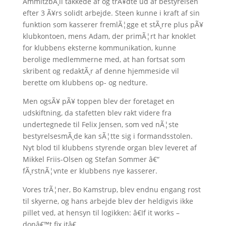
AmmitzbÃ¸ll takkede af og trÃ¥dte ud af bestyrelsen
efter 3 Ã¥rs solidt arbejde. Steen kunne i kraft af sin
funktion som kasserer fremlÃ¦gge et stÃ¸rre plus pÃ¥
klubkontoen, mens Adam, der primÃ¦rt har knoklet
for klubbens eksterne kommunikation, kunne
berolige medlemmerne med, at han fortsat som
skribent og redaktÃ¸r af denne hjemmeside vil
berette om klubbens op- og nedture.
Men ogsÃ¥ pÃ¥ toppen blev der foretaget en
udskiftning, da stafetten blev rakt videre fra
undertegnede til Felix Jensen, som ved nÃ¦ste
bestyrelsesmÃ¸de kan sÃ¦tte sig i formandsstolen.
Nyt blod til klubbens styrende organ blev leveret af
Mikkel Friis-Olsen og Stefan Sommer â€“
fÃ¸rstnÃ¦vnte er klubbens nye kasserer.
Vores trÃ¦ner, Bo Kamstrup, blev endnu engang rost
til skyerne, og hans arbejde blev der heldigvis ikke
pillet ved, at hensyn til logikken: â€If it works –
donâ€™t fix itâ€.