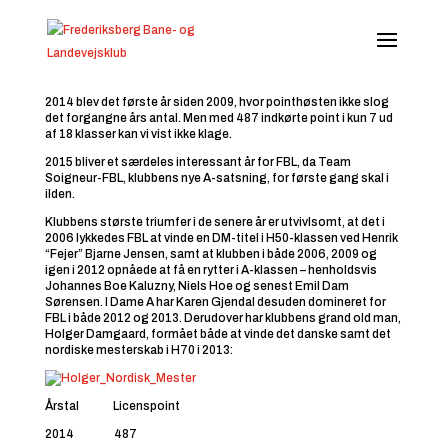
Nedenfor ser du en liste over klubbens indkørte licenspoints de
forgangne sæsoner.
2014 blev det første år siden 2009, hvor pointhøsten ikke slog
det forgangne års antal. Men med 487 indkørte point i kun 7 ud
af 18 klasser kan vi vist ikke klage.
2015 bliver et særdeles interessant år for FBL, da Team
Soigneur-FBL, klubbens nye A-satsning, for første gang skal i
ilden.
Klubbens største triumfer i de senere år er utvivlsomt, at det i
2006 lykkedes FBL at vinde en DM-titel i H50-klassen ved Henrik
“Fejer” Bjarne Jensen, samt at klubben i både 2006, 2009 og
igen i 2012 opnåede at få en rytter i A-klassen – henholdsvis
Johannes Boe Kaluzny, Niels Hoe og senest Emil Dam
Sørensen. I Dame A har Karen Gjendal desuden domineret for
FBL i både 2012 og 2013. Derudover har klubbens grand old man,
Holger Damgaard, formået både at vinde det danske samt det
nordiske mesterskab i H70 i 2013:
Årstal Licenspoint
2014 487