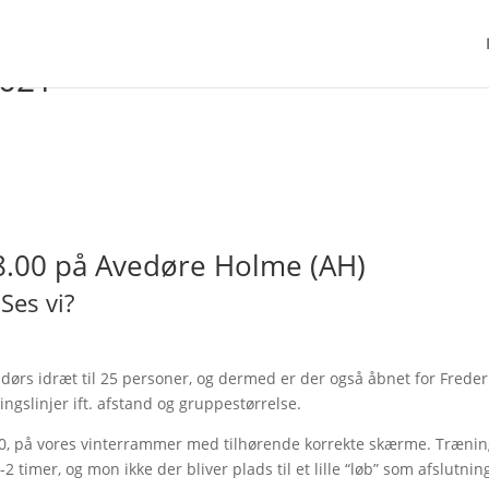
2021
18.00 på Avedøre Holme (AH)
Ses vi?
ørs idræt til 25 personer, og dermed er der også åbnet for Freder
ingslinjer ift. afstand og gruppestørrelse.
8.00, på vores vinterrammer med tilhørende korrekte skærme. Trænin
 timer, og mon ikke der bliver plads til et lille “løb” som afslutni