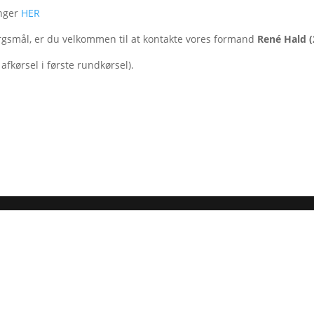
inger
HER
ørgsmål, er du velkommen til at kontakte vores formand
René Hald (
fkørsel i første rundkørsel).