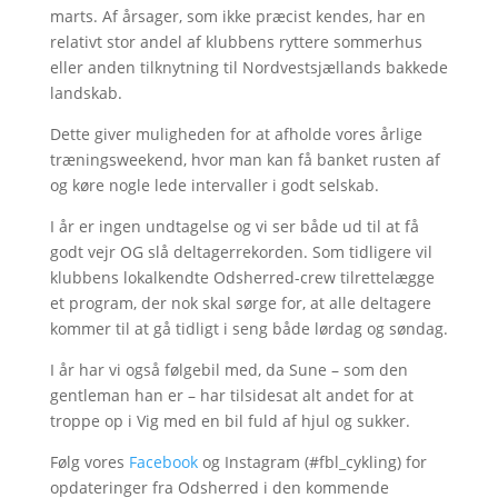
marts. Af årsager, som ikke præcist kendes, har en
relativt stor andel af klubbens ryttere sommerhus
eller anden tilknytning til Nordvestsjællands bakkede
landskab.
Dette giver muligheden for at afholde vores årlige
træningsweekend, hvor man kan få banket rusten af
og køre nogle lede intervaller i godt selskab.
I år er ingen undtagelse og vi ser både ud til at få
godt vejr OG slå deltagerrekorden. Som tidligere vil
klubbens lokalkendte Odsherred-crew tilrettelægge
et program, der nok skal sørge for, at alle deltagere
kommer til at gå tidligt i seng både lørdag og søndag.
I år har vi også følgebil med, da Sune – som den
gentleman han er – har tilsidesat alt andet for at
troppe op i Vig med en bil fuld af hjul og sukker.
Følg vores
Facebook
og Instagram (#fbl_cykling) for
opdateringer fra Odsherred i den kommende