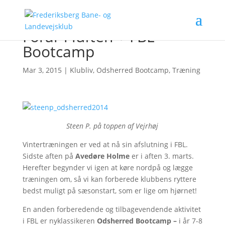
Forår i luften + FBL
Bootcamp
Mar 3, 2015
|
Klubliv
,
Odsherred Bootcamp
,
Træning
Steen P. på toppen af Vejrhøj
Vintertræningen er ved at nå sin afslutning i FBL.
Sidste aften på
Avedøre Holme
er i aften 3. marts.
Herefter begynder vi igen at køre nordpå og lægge
træningen om, så vi kan forberede klubbens ryttere
bedst muligt på sæsonstart, som er lige om hjørnet!
En anden forberedende og tilbagevendende aktivitet
i FBL er nyklassikeren
Odsherred Bootcamp –
i år 7-8