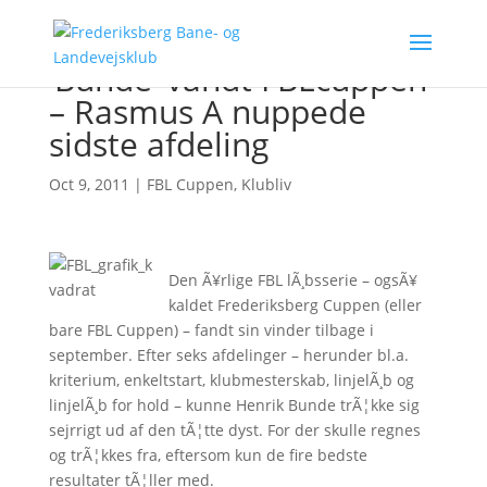
‘Bunde’ vandt FBLcuppen
– Rasmus A nuppede
sidste afdeling
Oct 9, 2011
|
FBL Cuppen
,
Klubliv
Den Ã¥rlige FBL lÃ¸bsserie – ogsÃ¥
kaldet Frederiksberg Cuppen (eller
bare FBL Cuppen) – fandt sin vinder tilbage i
september. Efter seks afdelinger – herunder bl.a.
kriterium, enkeltstart, klubmesterskab, linjelÃ¸b og
linjelÃ¸b for hold – kunne Henrik Bunde trÃ¦kke sig
sejrrigt ud af den tÃ¦tte dyst. For der skulle regnes
og trÃ¦kkes fra, eftersom kun de fire bedste
resultater tÃ¦ller med.