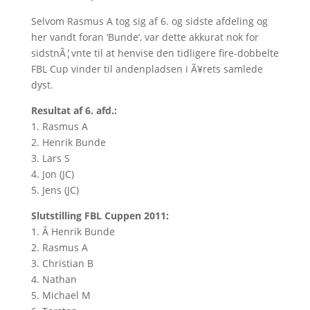
Selvom Rasmus A tog sig af 6. og sidste afdeling og
her vandt foran ‘Bunde’, var dette akkurat nok for
sidstnÃ¦vnte til at henvise den tidligere fire-dobbelte
FBL Cup vinder til andenpladsen i Ã¥rets samlede
dyst.
Resultat af 6. afd.:
1. Rasmus A
2. Henrik Bunde
3. Lars S
4. Jon (JC)
5. Jens (JC)
Slutstilling FBL Cuppen 2011:
1. Â Henrik Bunde
2. Rasmus A
3. Christian B
4. Nathan
5. Michael M