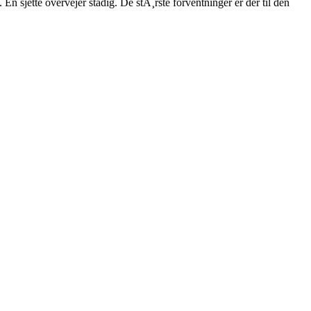
sjette overvejer stadig. De stÃ¸rste forventninger er der til den