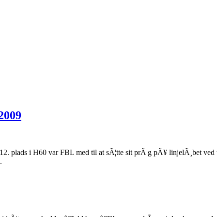
2009
 plads i H60 var FBL med til at sÃ¦tte sit prÃ¦g pÃ¥ linjelÃ¸bet ve
.