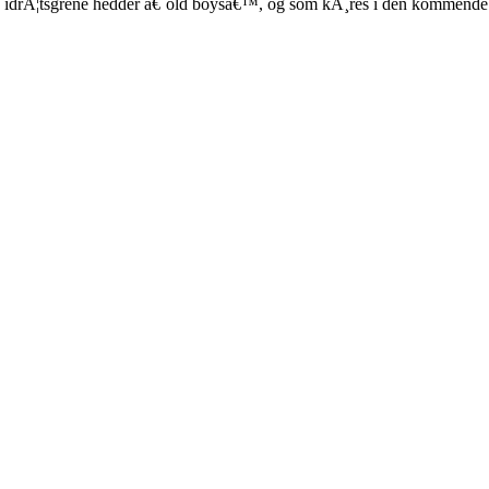
 idrÃ¦tsgrene hedder â€˜old boysâ€™, og som kÃ¸res i den kommende. En 