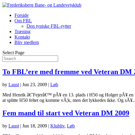
Forside
Om FBL
Den typiske FBL-rytter
Træning
Kontakt
Bliv medlem
Select Page
To FBL’ere med fremme ved Veteran DM 
by
Laust
|
Jun 23, 2009
|
Løb
Med Henrik â€˜Fejerâ€™ pÃ¥ en 13. plads i H50 og Holger pÃ¥ en 12.
at splitte H50 feltet og komme vÃ¦k, men det lykkedes ikke. Og sÃ¥..
Fem mand til start ved Veteran DM 2009
by
Laust
|
Jun 18, 2009
|
Klubliv
,
Løb