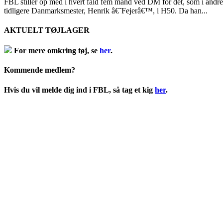
FBL stiller op med i hvert fald fem mand ved DM for det, som i andre
tidligere Danmarksmester, Henrik â€˜Fejerâ€™, i H50. Da han...
AKTUELT TØJLAGER
For mere omkring tøj, se
her
.
Kommende medlem?
Hvis du vil melde dig ind i FBL, så tag et kig
her
.