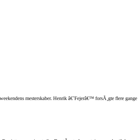
d weekendens mesterskaber. Henrik â€˜Fejerâ€™ forsÃ¸gte flere gange